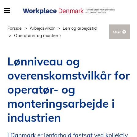
S
ø
g
Forside
Arbejdsvilkår
Løn og arbejdstid
Mere
e
Operatører og montører
f
t
e
Lønniveau og
r
i
overenskomstvilkår for
n
d
operatør- og
h
o
monteringsarbejde i
l
industrien
d
p
å
I Danmark er lønforhold fastsat ved kollektiv
s