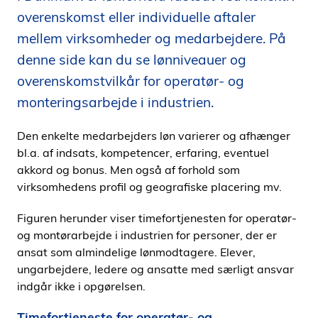
i
overenskomst eller individuelle aftaler
d
mellem virksomheder og medarbejdere. På
e
denne side kan du se lønniveauer og
n
overenskomstvilkår for operatør- og
monteringsarbejde i industrien.
Den enkelte medarbejders løn varierer og afhænger
bl.a. af indsats, kompetencer, erfaring, eventuel
akkord og bonus. Men også af forhold som
virksomhedens profil og geografiske placering mv.
Figuren herunder viser timefortjenesten for operatør-
og montørarbejde i industrien for personer, der er
ansat som almindelige lønmodtagere. Elever,
ungarbejdere, ledere og ansatte med særligt ansvar
indgår ikke i opgørelsen.
Timefortjeneste for operatør- og