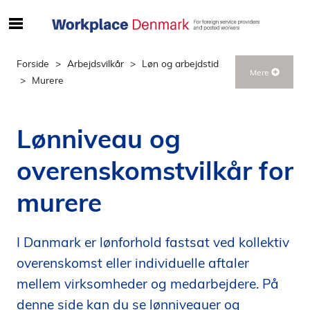
S
ø
g
Forside
Arbejdsvilkår
Løn og arbejdstid
Mere
e
Murere
f
t
e
Lønniveau og
r
i
overenskomstvilkår for
n
d
murere
h
o
l
I Danmark er lønforhold fastsat ved kollektiv
d
overenskomst eller individuelle aftaler
p
mellem virksomheder og medarbejdere. På
å
denne side kan du se lønniveauer og
s