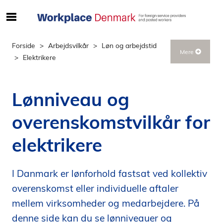
S
ø
g
Forside
Arbejdsvilkår
Løn og arbejdstid
Mere
e
Elektrikere
f
t
e
Lønniveau og
r
i
overenskomstvilkår for
n
d
elektrikere
h
o
l
I Danmark er lønforhold fastsat ved kollektiv
d
overenskomst eller individuelle aftaler
p
mellem virksomheder og medarbejdere. På
å
denne side kan du se lønniveauer og
s