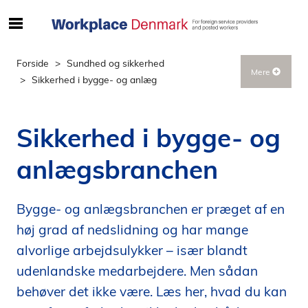
S
ø
g
Forside
Sundhed og sikkerhed
Mere
e
Sikkerhed i bygge- og anlæg
f
t
e
Sikkerhed i bygge- og
r
i
anlægsbranchen
n
d
h
Bygge- og anlægsbranchen er præget af en
o
høj grad af nedslidning og har mange
l
alvorlige arbejdsulykker – især blandt
d
udenlandske medarbejdere. Men sådan
p
å
behøver det ikke være. Læs her, hvad du kan
s