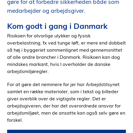
gøre for at forbedre sikkerheden både som
i
medarbejder og arbejdsgiver.
d
e
Kom godt i gang i Danmark
n
Risikoen for alvorlige ulykker og fysisk
overbelastning, fx ved tunge løft, er mere end dobbelt
så høj i byggeriet sammenlignet med gennemsnittet
af alle andre brancher i Danmark. Risikoen kan dog
mindskes markant, hvis I overholder de danske
arbejdsmiljøregler.
For at gøre det nemmere for jer har Arbejdstilsynet
samlet en række materialer, som i tekst og billeder
giver overblik over de vigtigste regler. Det er
arbejdsgiveren, der har det overordnede ansvar for
arbejdsmiljøet, men de ansatte kan også selv gøre en
forskel.