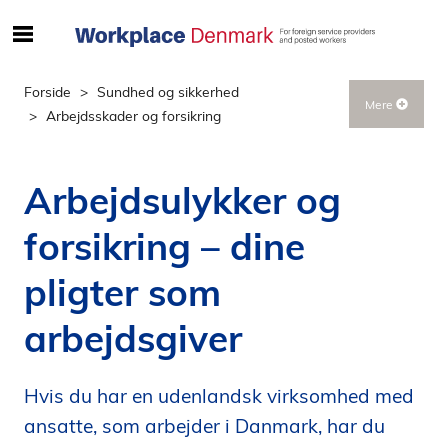
S
ø
g
Forside
Sundhed og sikkerhed
Mere
e
Arbejdsskader og forsikring
f
t
e
Arbejdsulykker og
r
i
forsikring – dine
n
d
pligter som
h
o
arbejdsgiver
l
d
Hvis du har en udenlandsk virksomhed med
p
å
ansatte, som arbejder i Danmark, har du
s