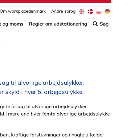
e
d
p
d
Om workplacedenmark
Andre sprog
Søg
n
a
l
e
efter
t og moms
Regler om udstationering
Søg
indho
på
r
siden
ag til alvorlige arbejdsulykker.
r skyld i hver 5. arbejdsulykke.
gste årsag til alvorlige arbejdsulykker.
yld i mere end hver femte alvorlige arbejdsulykke
en, kraftige forstuvninger og i nogle tilfælde