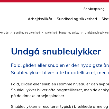
print
side
Selvbetjening
Arbejdsvilkår
Sundhed og sikkerhed
Ska
Forside
Sundhed og sikkerhed
Sikkerhed i bygge- og anlæg
Undgå snubleulykke
Undgå snubleulykker
Fald, gliden eller snublen er den hyppigste års
Snubleulykker bliver ofte bagatelliseret, men e
Fald, gliden eller snublen i samme niveau er den hyppi
Snubleulykker bliver ofte bagatelliseret, men de er sk
på de danske arbejdspladser.
Snubleulykkerne resulterer typisk i brækkede arme og b