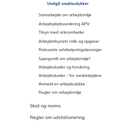
e
Undgå snubleulykker
n
Samarbejde om arbejdsmiljø
s
t
Snak om sikkerhed
Arbejdspladsvurdering APV
r
Tilsyn med virksomheder
e
Reaktioner og klagemuligheder
Arbejdstilsynets rolle og opgaver
m
Relevante selvbetjeningsløsninger
e
n
Meld tilbage på et påbud
Spørgsmål om arbejdsmiljø?
u
Arbejdsskader og forsikring
Arbejdsskader - for medarbejdere
Anmeld en arbejdsulykke
Regler om arbejdsmiljø
Skat og moms
Regler om udstationering