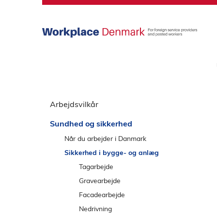
S
p
r
i
n
g
o
v
S
e
p
Arbejdsvilkår
r
r
h
Sundhed og sikkerhed
i
o
n
Når du arbejder i Danmark
v
g
e
Sikkerhed i bygge- og anlæg
o
d
Tagarbejde
v
m
Gravearbejde
e
e
Facadearbejde
r
n
v
Nedrivning
u