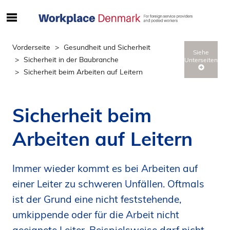
S
ø
g
Vorderseite
Gesundheit und Sicherheit
Siehe
e
Sicherheit in der Baubranche
Unterseiten
f
Sicherheit beim Arbeiten auf Leitern
t
e
r
Sicherheit beim
i
n
Arbeiten auf Leitern
d
h
o
Immer wieder kommt es bei Arbeiten auf
l
einer Leiter zu schweren Unfällen. Oftmals
d
ist der Grund eine nicht feststehende,
p
umkippende oder für die Arbeit nicht
å
s