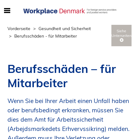
S
ø
g
Vorderseite
Gesundheit und Sicherheit
Siehe
e
Berufsschäden - für Mitarbeiter
Unterseiten
f
t
e
r
Berufsschäden – für
i
n
Mitarbeiter
d
h
Wenn Sie bei Ihrer Arbeit einen Unfall haben
o
l
oder berufsbedingt erkranken, müssen Sie
d
dies dem Amt für Arbeitssicherheit
p
(Arbejdsmarkedets Erhvervssikring) melden.
å
Außerdem muss Ihre Verletzung oder
s