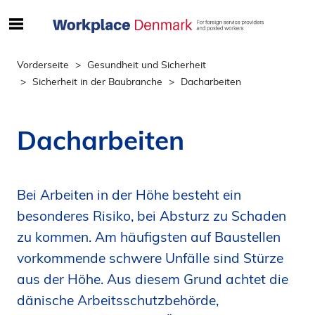
S
ø
g
Vorderseite
Gesundheit und Sicherheit
e
Sicherheit in der Baubranche
Dacharbeiten
f
t
e
Dacharbeiten
r
i
n
Bei Arbeiten in der Höhe besteht ein
d
h
besonderes Risiko, bei Absturz zu Schaden
o
zu kommen. Am häufigsten auf Baustellen
l
vorkommende schwere Unfälle sind Stürze
d
aus der Höhe. Aus diesem Grund achtet die
p
å
dänische Arbeitsschutzbehörde,
s