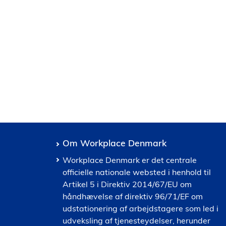
Om Workplace Denmark
Workplace Denmark er det centrale
officielle nationale websted i henhold til
Artikel 5 i Direktiv 2014/67/EU om
håndhævelse af direktiv 96/71/EF om
udstationering af arbejdstagere som led i
udveksling af tjenesteydelser, herunder