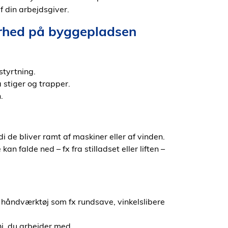
af din arbejdsgiver.
erhed på byggepladsen
styrtning.
 stiger og trapper.
.
i de bliver ramt af maskiner eller af vinden.
kan falde ned – fx fra stilladset eller liften –
 håndværktøj som fx rundsave, vinkelslibere
j, du arbejder med.