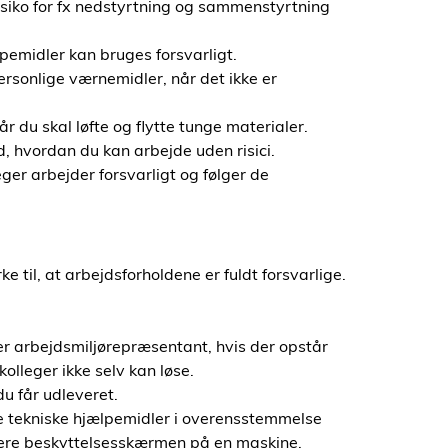
risiko for fx nedstyrtning og sammenstyrtning
lpemidler kan bruges forsvarligt.
rsonlige værnemidler, når det ikke er
 du skal løfte og flytte tunge materialer.
d, hvordan du kan arbejde uden risici.
leger arbejder forsvarligt og følger de
 til, at arbejdsforholdene er fuldt forsvarlige.
ler arbejdsmiljørepræsentant, hvis der opstår
lleger ikke selv kan løse.
u får udleveret.
re tekniske hjælpemidler i overensstemmelse
ere beskyttelsesskærmen på en maskine.