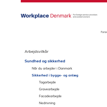
S
p
r
i
n
g
Forsi
o
v
S
e
p
Arbejdsvilkår
r
r
h
Sundhed og sikkerhed
i
o
n
Når du arbejder i Danmark
v
g
e
Sikkerhed i bygge- og anlæg
o
d
Tagarbejde
v
m
Gravearbejde
e
e
Facadearbejde
r
n
v
Nedrivning
u