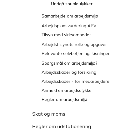
e
Undgå snubleulykker
n
Samarbejde om arbejdsmiljø
s
t
Snak om sikkerhed
Arbejdspladsvurdering APV
r
Tilsyn med virksomheder
e
Reaktioner og klagemuligheder
Arbejdstilsynets rolle og opgaver
m
Relevante selvbetjeningsløsninger
e
n
Meld tilbage på et påbud
Spørgsmål om arbejdsmiljø?
u
Arbejdsskader og forsikring
Arbejdsskader - for medarbejdere
Anmeld en arbejdsulykke
Regler om arbejdsmiljø
Skat og moms
Regler om udstationering