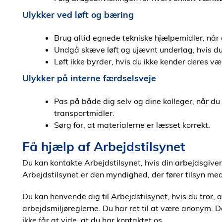
Ulykker ved løft og bæring
Brug altid egnede tekniske hjælpemidler, når d
Undgå skæve løft og ujævnt underlag, hvis du e
Løft ikke byrder, hvis du ikke kender deres væ
Ulykker på interne færdselsveje
Pas på både dig selv og dine kolleger, når du
transportmidler.
Sørg for, at materialerne er læsset korrekt.
Få hjælp af Arbejdstilsynet
Du kan kontakte Arbejdstilsynet, hvis din arbejdsgive
Arbejdstilsynet er den myndighed, der fører tilsyn m
Du kan henvende dig til Arbejdstilsynet, hvis du tror,
arbejdsmiljøreglerne. Du har ret til at være anonym. De
ikke får at vide, at du har kontaktet os.