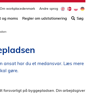
e
d
p
d
Om workplacedenmark
Andre sprog
Søg
n
a
l
e
efter
t og moms
Regler om udstationering
Søg
indho
på
ladsen
siden
epladsen
om ansat har du et medansvar. Læs mere
kal gøre.
ldt forsvarligt på byggepladsen. Din arbejdsgiver