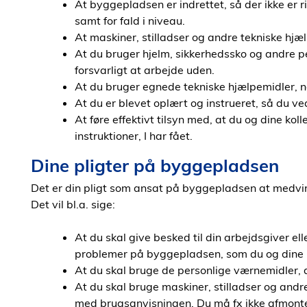
At byggepladsen er indrettet, så der ikke er 
samt for fald i niveau.
At maskiner, stilladser og andre tekniske hjæ
At du bruger hjelm, sikkerhedssko og andre pe
forsvarligt at arbejde uden.
At du bruger egnede tekniske hjælpemidler, når
At du er blevet oplært og instrueret, så du ve
At føre effektivt tilsyn med, at du og dine kol
instruktioner, I har fået.
Dine pligter på byggepladsen
Det er din pligt som ansat på byggepladsen at medvirke
Det vil bl.a. sige:
At du skal give besked til din arbejdsgiver el
problemer på byggepladsen, som du og dine ko
At du skal bruge de personlige værnemidler, d
At du skal bruge maskiner, stilladser og and
med brugsanvisningen. Du må fx ikke afmont