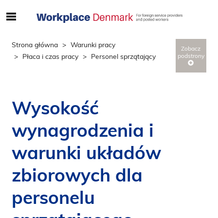
S
ø
g
Strona główna
Warunki pracy
Zobacz
e
Płaca i czas pracy
Personel sprzątający
podstrony
f
t
e
r
Wysokość
i
n
wynagrodzenia i
d
h
warunki układów
o
zbiorowych dla
l
d
personelu
p
å
s