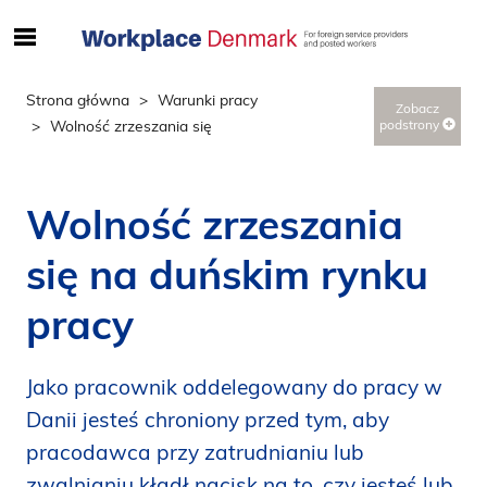
S
ø
g
Strona główna
Warunki pracy
Zobacz
e
Wolność zrzeszania się
podstrony
f
t
e
Wolność zrzeszania
r
i
się na duńskim rynku
n
d
pracy
h
o
l
Jako pracownik oddelegowany do pracy w
d
Danii jesteś chroniony przed tym, aby
p
pracodawca przy zatrudnianiu lub
å
s
zwalnianiu kładł nacisk na to, czy jesteś lub