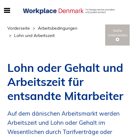
S
ø
g
Vorderseite
Arbeitsbedingungen
Siehe
e
Lohn und Arbeitszeit
Unterseiten
f
t
e
r
Lohn oder Gehalt und
i
n
Arbeitszeit für
d
h
entsandte Mitarbeiter
o
l
Auf dem dänischen Arbeitsmarkt werden
d
p
Arbeitszeit und Lohn oder Gehalt im
å
Wesentlichen durch Tarifverträge oder
s