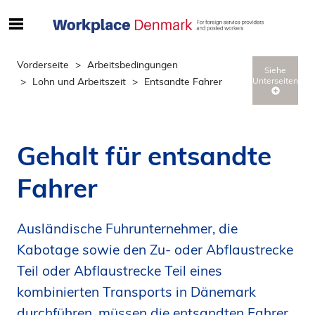
S
ø
g
Vorderseite
Arbeitsbedingungen
Siehe
e
Lohn und Arbeitszeit
Entsandte Fahrer
Unterseiten
f
t
e
r
Gehalt für entsandte
i
n
Fahrer
d
h
Ausländische Fuhrunternehmer, die
o
l
Kabotage sowie den Zu- oder Abflaustrecke
d
Teil oder Abflaustrecke Teil eines
p
kombinierten Transports in Dänemark
å
durchführen, müssen die entsandten Fahrer
s