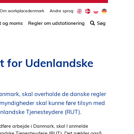
e
d
p
d
Om workplacedenmark
Andre sprog
Søg
n
a
l
e
efter
t og moms
Regler om udstationering
Søg
indho
på
siden
et for Udenlandske
nmark, skal overholde de danske regler
 myndigheder skal kunne føre tilsyn med
denlandske Tjenesteydere (RUT).
dføre arbejde i Danmark, skal I anmelde
landske Tjenesteydere (RUT). Det gælder også