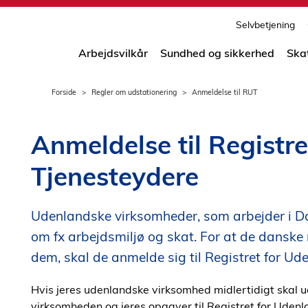
print
side
Selvbetjening
Arbejdsvilkår
Sundhed og sikkerhed
Ska
Forside
Regler om udstationering
Anmeldelse til RUT
Anmeldelse til Registr
Tjenesteydere
Udenlandske virksomheder, som arbejder i Da
om fx arbejdsmiljø og skat. For at de danske
dem, skal de anmelde sig til Registret for U
Hvis jeres udenlandske virksomhed midlertidigt skal u
virksomheden og jeres opgaver til Registret for Uden