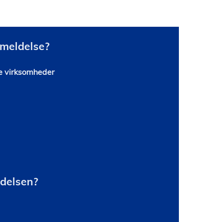
nmeldelse?
ke virksomheder
ldelsen?