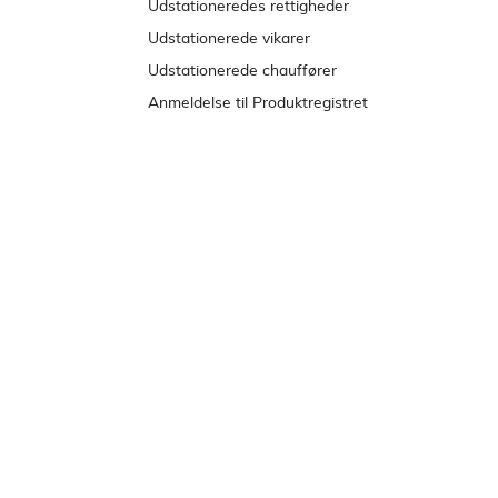
e
Udstationeredes rettigheder
n
Udstationerede vikarer
s
Udstationerede chauffører
t
Anmeldelse til Produktregistret
r
e
m
e
n
u