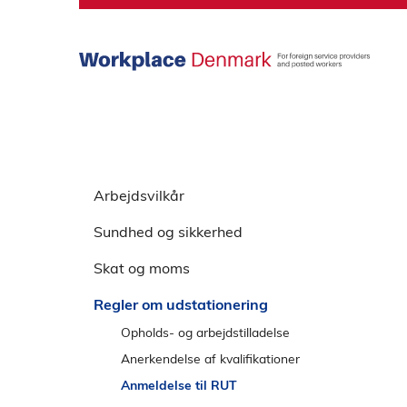
S
p
r
i
n
g
o
v
S
e
p
Arbejdsvilkår
r
r
h
Sundhed og sikkerhed
i
o
n
v
Skat og moms
g
e
o
Regler om udstationering
d
v
m
Opholds- og arbejdstilladelse
e
e
Anerkendelse af kvalifikationer
r
n
Anmeldelse til RUT
v
u