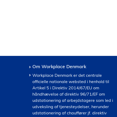
Om Workplace Denmark
Workplace Denmark er det centrale
officielle nationale websted i henhold til
Artikel 5 i Direktiv 2014/67/EU om
håndhævelse af direktiv 96/71/EF om
udstationering af arbejdstagere som led i
udveksling af tjenesteydelser, herunder
udstationering af chauffører jf. direktiv