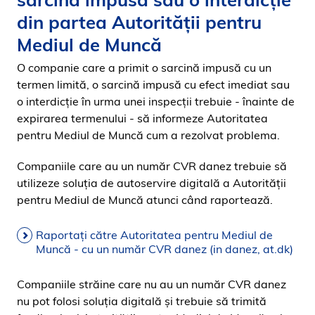
i
din partea Autorității pentru
d
Mediul de Muncă
e
n
O companie care a primit o sarcină impusă cu un
termen limită, o sarcină impusă cu efect imediat sau
o interdicție în urma unei inspecții trebuie - înainte de
expirarea termenului - să informeze Autoritatea
pentru Mediul de Muncă cum a rezolvat problema.
Companiile care au un număr CVR danez trebuie să
utilizeze soluția de autoservire digitală a Autorității
pentru Mediul de Muncă atunci când raportează.
Raportați către Autoritatea pentru Mediul de
Muncă - cu un număr CVR danez (in danez, at.dk)
Companiile străine care nu au un număr CVR danez
nu pot folosi soluția digitală și trebuie să trimită