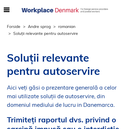
S
ø
g
Forside
Andre sprog
romanian
e
Soluții relevante pentru autoservire
f
t
e
Soluții relevante
r
i
pentru autoservire
n
d
h
Aici veți găsi o prezentare generală a celor
o
mai utilizate soluții de autoservire, din
l
domeniul mediului de lucru in Danemarca.
d
p
Trimiteți raportul dvs. privind o
å
sarcină impusă sau o interdicție
s