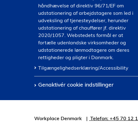
håndhævelse af direktiv 96/71/EF om
udstationering af arbejdstagere som led i
udveksling af tjenesteydelser, herunder
udstationering af chauffører jf. direktiv
2020/1057. Webstedets formål er at
fortælle udenlandske virksomheder og
udstationerede lønmodtagere om deres
rettigheder og pligter i Danmark.
Tilgængelighedserklæring/Accessibility
Genaktivér cookie indstillinger
Workplace Denmark
Telefon: +45 70 12 