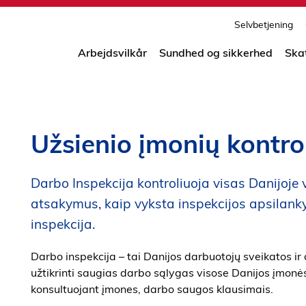
print
side
Selvbetjening
Arbejdsvilkår
Sundhed og sikkerhed
Ska
Užsienio įmonių kontro
Darbo Inspekcija kontroliuoja visas Danijoje 
atsakymus, kaip vyksta inspekcijos apsilanky
inspekcija.
Darbo inspekcija – tai Danijos darbuotojų sveikatos ir 
užtikrinti saugias darbo sąlygas visose Danijos įmonėse
konsultuojant įmones, darbo saugos klausimais.