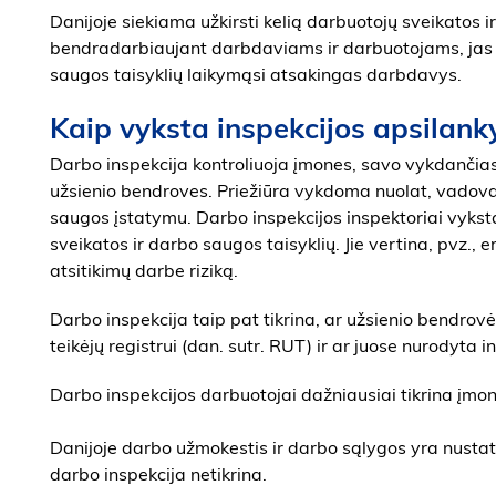
Danijoje siekiama užkirsti kelią darbuotojų sveikatos
bendradarbiaujant darbdaviams ir darbuotojams, jas s
saugos taisyklių laikymąsi atsakingas darbdavys.
Kaip vyksta inspekcijos apsilan
Darbo inspekcija kontroliuoja įmones, savo vykdančias v
užsienio bendroves. Priežiūra vykdoma nuolat, vadova
saugos įstatymu. Darbo inspekcijos inspektoriai vyksta
sveikatos ir darbo saugos taisyklių. Jie vertina, pvz., 
atsitikimų darbe riziką.
Darbo inspekcija taip pat tikrina, ar užsienio bendro
teikėjų registrui (dan. sutr. RUT) ir ar juose nurodyta i
Darbo inspekcijos darbuotojai dažniausiai tikrina įmone
Danijoje darbo užmokestis ir darbo sąlygos yra nustato
darbo inspekcija netikrina.