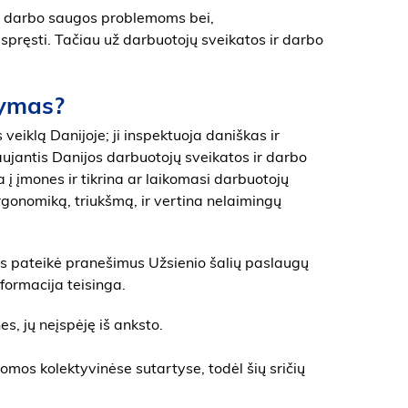
 ir darbo saugos problemoms bei,
pręsti. Tačiau už darbuotojų sveikatos ir darbo
kymas?
eiklą Danijoje; ji inspektuoja daniškas ir
ujantis Danijos darbuotojų sveikatos ir darbo
 į įmones ir tikrina ar laikomasi darbuotojų
ergonomiką, triukšmą, ir vertina nelaimingų
vės pateikė pranešimus Užsienio šalių paslaugų
nformacija teisinga.
s, jų neįspėję iš anksto.
mos kolektyvinėse sutartyse, todėl šių sričių