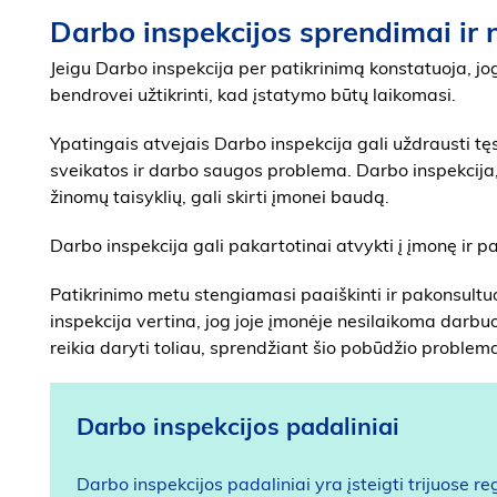
Darbo inspekcijos sprendimai ir
Jeigu Darbo inspekcija per patikrinimą konstatuoja, jo
bendrovei užtikrinti, kad įstatymo būtų laikomasi.
Ypatingais atvejais Darbo inspekcija gali uždrausti tęs
sveikatos ir darbo saugos problema. Darbo inspekcija, 
žinomų taisyklių, gali skirti įmonei baudą.
Darbo inspekcija gali pakartotinai atvykti į įmonę ir p
Patikrinimo metu stengiamasi paaiškinti ir pakonsultuo
inspekcija vertina, jog joje įmonėje nesilaikoma darbuo
reikia daryti toliau, sprendžiant šio pobūdžio problem
Darbo inspekcijos padaliniai
Darbo inspekcijos padaliniai yra įsteigti trijuose 