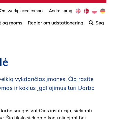
e
d
p
d
Om workplacedenmark
Andre sprog
Søg
n
a
l
e
efter
t og moms
Regler om udstationering
Søg
indho
på
siden
lė
veiklą vykdančias įmones. Čia rasite
mas ir kokius įgaliojimus turi Darbo
darbo saugos valdžios institucija, siekianti
. Šio tikslo siekiama kontroliuojant bei