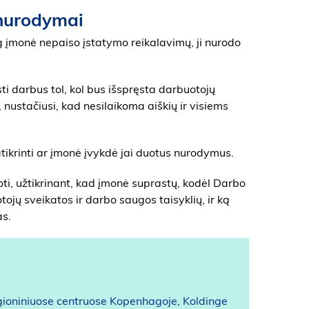
 nurodymai
g įmonė nepaiso įstatymo reikalavimų, ji nurodo
ti darbus tol, kol bus išspręsta darbuotojų
nustačiusi, kad nesilaikoma aiškių ir visiems
atikrinti ar įmonė įvykdė jai duotus nurodymus.
ti, užtikrinant, kad įmonė suprastų, kodėl Darbo
tojų sveikatos ir darbo saugos taisyklių, ir ką
as.
regioniniuose centruose Kopenhagoje, Koldinge