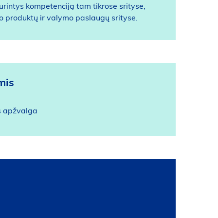
turintys kompetenciją tam tikrose srityse,
o produktų ir valymo paslaugų srityse.
mis
is apžvalga