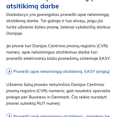
atsitikimą darbe
Darbdavys yra įpareigotas pranešti apie nelaimingą
atsitikimą darbe. Tai galioja ir tuo atveju, jeigu jūs
turite užsienio šalies įmonę, laikinai vykdančią darbus
Danijoje.
Jei įmonė turi Danijos Centrinio įmonių registro (CVR)
numerį, apie nelaimingus atsitikimus darbe turi
pranešti elektroniniu būdu pranešimų sistemoje EASY.
Pranešti apie nelaimingą atsitikimą, EASY (anglų)
Užsienio šalių įmonės neturinčios Danijos Centrinio
įmonių registro (CVR) numerio, gali naudotis specialia
prieiga per Business in Denmark. Čia reikia nurodyti
įmonei suteiktą RUT numerį.
Pranešti apie nelaimingą atsitikimą- įmonėms be