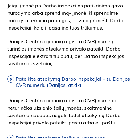
Jeigu įmonė po Darbo inspekcijos patikrinimo gavo
i
nurodymą arba sprendimą- įmonė iki sprendime
d
nurodyto termino pabaigos, privalo pranešti Darbo
e
inspekcijai, kaip ji pašalino tuos trūkumus.
n
Danijos Centrinio įmonių registro (CVR) numerį
turinčios įmonės atsakymą privalo pateikti Darbo
inspekcijai elektroniniu būdu, per Darbo inspekcijos
savitarnos svetainę.
Pateikite atsakymą Darbo inspekcijai – su Danijos
CVR numeriu (Danijos, at.dk)
Danijos Centrinio įmonių registro (CVR) numerio
neturinčios užsienio šalių įmonės, skaitmenine
savitarna naudotis negali, todėl atsakymą Darbo
inspekcijai privalo pateikti paštu arba el. paštu.