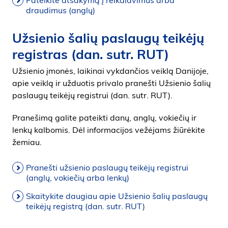
Pateikite atsakymą į reikalavimus arba
draudimus (anglų)
Užsienio šalių paslaugų teikėjų
registras (dan. sutr. RUT)
Užsienio įmonės, laikinai vykdančios veiklą Danijoje,
apie veiklą ir užduotis privalo pranešti Užsienio šalių
paslaugų teikėjų registrui (dan. sutr. RUT).
Pranešimą galite pateikti danų, anglų, vokiečių ir
lenkų kalbomis. Dėl informacijos vežėjams žiūrėkite
žemiau.
Pranešti užsienio paslaugų teikėjų registrui
(anglų, vokiečių arba lenkų)
Skaitykite daugiau apie Užsienio šalių paslaugų
teikėjų registrą (dan. sutr. RUT)