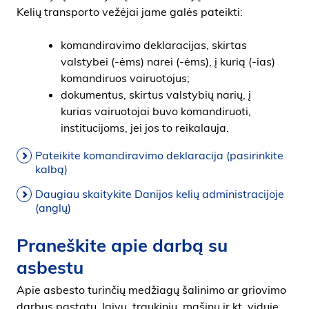
Kelių transporto vežėjai jame galės pateikti:
komandiravimo deklaracijas, skirtas
valstybei (-ėms) narei (-ėms), į kurią (-ias)
komandiruos vairuotojus;
dokumentus, skirtus valstybių narių, į
kurias vairuotojai buvo komandiruoti,
institucijoms, jei jos to reikalauja.
Pateikite komandiravimo deklaracija (pasirinkite
kalbą)
Daugiau skaitykite Danijos kelių administracijoje
(anglų)
Praneškite apie darbą su
asbestu
Apie asbesto turinčių medžiagų šalinimo ar griovimo
darbus pastatų, laivų, traukinių, mašinų ir kt. viduje