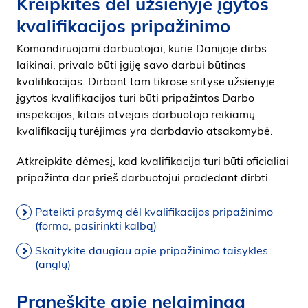
Kreipkitės dėl užsienyje įgytos
kvalifikacijos pripažinimo
Komandiruojami darbuotojai, kurie Danijoje dirbs
laikinai, privalo būti įgiję savo darbui būtinas
kvalifikacijas. Dirbant tam tikrose srityse užsienyje
įgytos kvalifikacijos turi būti pripažintos Darbo
inspekcijos, kitais atvejais darbuotojo reikiamų
kvalifikacijų turėjimas yra darbdavio atsakomybė.
Atkreipkite dėmesį, kad kvalifikacija turi būti oficialiai
pripažinta dar prieš darbuotojui pradedant dirbti.
Pateikti prašymą dėl kvalifikacijos pripažinimo
(forma, pasirinkti kalbą)
Skaitykite daugiau apie pripažinimo taisykles
(anglų)
Praneškite apie nelaimingą