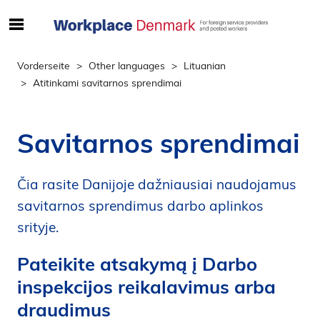
S
ø
g
Vorderseite
Other languages
Lituanian
e
Atitinkami savitarnos sprendimai
f
t
e
Savitarnos sprendimai
r
i
n
Čia rasite Danijoje dažniausiai naudojamus
d
savitarnos sprendimus darbo aplinkos
h
srityje.
o
l
Pateikite atsakymą į Darbo
d
inspekcijos reikalavimus arba
p
å
draudimus
s