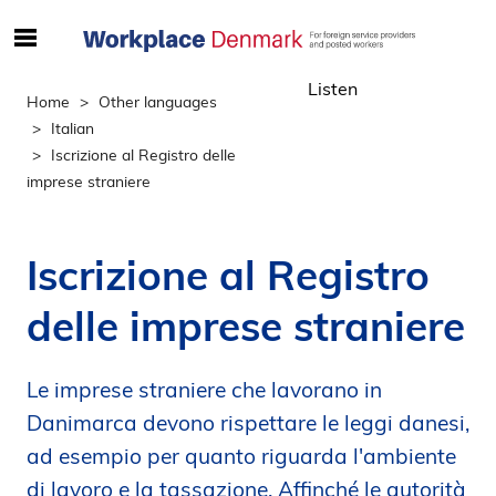
S
ø
Listen
g
Home
Other languages
e
Italian
f
Iscrizione al Registro delle
t
imprese straniere
e
r
i
Iscrizione al Registro
n
d
delle imprese straniere
h
o
l
Le imprese straniere che lavorano in
d
Danimarca devono rispettare le leggi danesi,
p
ad esempio per quanto riguarda l'ambiente
å
di lavoro e la tassazione. Affinché le autorità
s